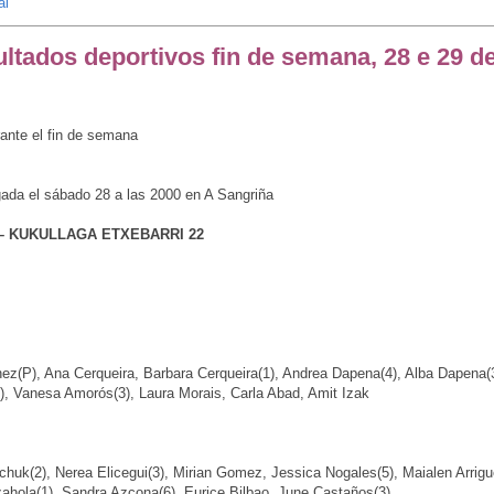
al
tados deportivos fin de semana, 28 e 29 d
rante el fin de semana
gada el sábado
28 a
las 2000 en A Sangriña
 – KUKULLAGA ETXEBARRI 22
ez(P), Ana Cerqueira, Barbara Cerqueira(1), Andrea Dapena(4), Alba Dapena(3)
2), Vanesa Amorós(3), Laura Morais, Carla Abad, Amit Izak
chuk(2), Nerea Elicegui(3), Mirian Gomez, Jessica Nogales(5), Maialen Arrig
hola(1), Sandra Azcona(6), Eurice Bilbao, June Castaños(3)