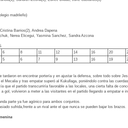
legio madrileño)
 Cristina Barrios(2), Andrea Dapena
shchuk, Nerea Elicegui, Yasmina Sanchez, Sandra Azcona
S
6
8
11
12
14
16
20
5
6
7
9
13
16
19
 tardaron en encontrar portería y en ajustar la defensa, sobre todo sobre Je
ó el Mecalia y tras empatar superó al Kukullaga, poniéndolo contra las cuerdas
 que el partido transcurriría favorable a las locales, una cierta falta de con
a gol, volvieron a meter a las visitantes en el partido llegando a empatar e i
gunda parte ya fue agónico para ambos conjuntos.
iado sufrida,frente a un rival ante el que nunca se pueden bajar los brazos.
emenina