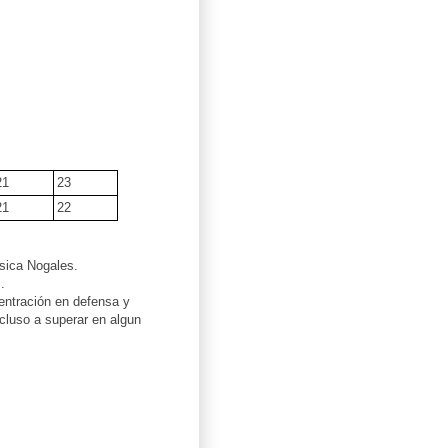
21
23
21
22
ssica Nogales.
.
centración en defensa y
ncluso a superar en algun