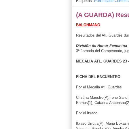
Etiquetas:
Publicidade Comerci
(A GUARDA) Resul
BALONMANO
Resultados del Atl. Guardés du
División de Honor Femenina
3ª Jornada del Campeonato, ju
MECALIA ATL. GUARDES 23
FICHA DEL ENCUENTRO
Por el Mecalia Atl. Guardés
Cristina Maestro(P),Irene Sanch
Barrios(1), Catarina Ascensao(
Por el Itxaco
Itxaso Urrutia(P), Maria Bokash
Yasmina Sanchez(2), Ainoha Aza