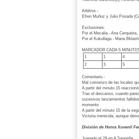
Arbitros.-
Efren Muñoz y Julio Posada (Co
Exclusiones:
Por el Mecalia.- Ana Cerqueira,
Por el Kukullaga.- Maria Bkla
MARCADOR CADA 5 MINUTO
1
1
4
2
3
5
Comentario.-
Mal comienzo de las locales que
A partir del minuto 15 reaccion
Tras el descanso, cuando parecía
sucesivos lanzamientos fallidos 
momento
A partir del minuto 15 de la se
Victoria merecida, aunque demas
División de Honra Xuvenil F
Juagado el 29 en A Sangriña